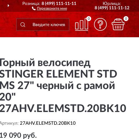
Розница:
8 (499) 111-11-11
Юрлица:
ПОЛНЫЙ
АССОРТИМЕНТ БРЕНДА
8 (499) 111-11-12
Перезвоните мне
0
0
Горный велосипед
STINGER ELEMENT STD
MS 27" черный с рамой
20"
27AHV.ELEMSTD.20BK10
Артикул:
27AHV.ELEMSTD.20BK10
19 090 руб.