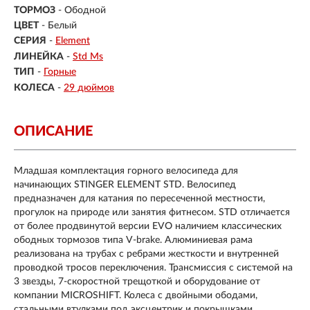
ТОРМОЗ
- Ободной
ЦВЕТ
- Белый
СЕРИЯ
-
Element
ЛИНЕЙКА
-
Std Ms
ТИП
-
Горные
КОЛЕСА
-
29 дюймов
ОПИСАНИЕ
Младшая комплектация горного велосипеда для
начинающих STINGER ELEMENT STD. Велосипед
предназначен для катания по пересеченной местности,
прогулок на природе или занятия фитнесом. STD отличается
от более продвинутой версии EVO наличием классических
ободных тормозов типа V-brake. Алюминиевая рама
реализована на трубах с ребрами жесткости и внутренней
проводкой тросов переключения. Трансмиссия с системой на
3 звезды, 7-скоростной трещоткой и оборудование от
компании MICROSHIFT. Колеса с двойными ободами,
стальными втулками под эксцентрик и покрышками