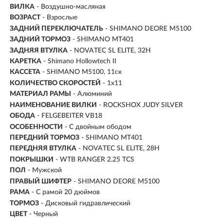
ВИЛКА
- Воздушно-масляная
ВОЗРАСТ
- Взрослые
ЗАДНИЙ ПЕРЕКЛЮЧАТЕЛЬ
- SHIMANO DEORE M5100
ЗАДНИЙ ТОРМОЗ
- SHIMANO MT401
ЗАДНЯЯ ВТУЛКА
- NOVATEC SL ELITE, 32H
КАРЕТКА
- Shimano Hollowtech II
КАССЕТА
- SHIMANO M5100, 11ск
КОЛИЧЕСТВО СКОРОСТЕЙ
- 1x11
МАТЕРИАЛ РАМЫ
- Алюминий
НАИМЕНОВАНИЕ ВИЛКИ
- ROCKSHOX JUDY SILVER
ОБОДА
- FELGEBEITER VB18
ОСОБЕННОСТИ
- С двойным ободом
ПЕРЕДНИЙ ТОРМОЗ
- SHIMANO MT401
ПЕРЕДНЯЯ ВТУЛКА
- NOVATEC SL ELITE, 28H
ПОКРЫШКИ
- WTB RANGER 2.25 TCS
ПОЛ
-
Мужской
ПРАВЫЙ ШИФТЕР
- SHIMANO DEORE M5100
РАМА
-
С рамой 20 дюймов
ТОРМОЗ
- Дисковый гидравлический
ЦВЕТ
- Черный